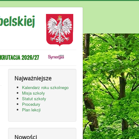
Najważniejsze
Kalendarz roku szkolnego
Misja szkoły
Statut szkoły
Procedury
Plan lekcji
Nowości