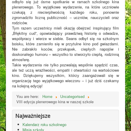
odbyło się już ósme spotkanie w ramach szkolnego kina
plenerowego. To wyjątkowe wydarzenie, na które uczniowie
czekają z niecierpliwością każdego roku, ponownie
zgromadziło liczną publiczność – uczniów, nauczycieli oraz
rodziców.
Tym razem uczestnicy mieli okazję obejrzeć inspirujący film
„Błękitny cud”, opowiadający prawdziwą historię o odwadze,
współpracy i wierze w siebie. Seans odbył się na szkolnym
boisku, które zamieniło się w przytulne kino pod gwiazdami.
Nie zabrakło koców, przekąsek, ciepłych napojów i
doskonałego humoru – wszystko to stworzyło ciepłą, rodzinną
atmosferę.
Takie wydarzenia nie tylko pozwalają wspólnie spędzić czas,
ale też uczą wrażliwości, empatii i otwartości na wartościowe
kino. Dziękujemy wszystkim, którzy zaangażowali się w
organizację tego wyjątkowego wieczoru – i już dziś czekamy
na kolejną edycję!
You are here:
Home
Uncategorised
VIII edycja plenerowego kina w naszej szkole
Najważniejsze
Kalendarz roku szkolnego
Misja szkoły