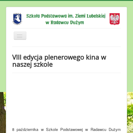
Aktualności
VIII edycja plenerowego kina w
O nas
naszej szkole
Dla rodziców
Dla uczniów
Dla nauczycieli
Dyżur wakacyjny
Kontakt
8 października w Szkole Podstawowej w Radawcu Dużym